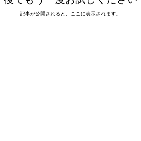
記事が公開されると、ここに表示されます。
エクセレントショップうたや
【代表】歌谷 義隆
【住所】〒814-0171福岡県福岡市早良区野芥7丁目39-
【フリーダイヤルl】
0120-88-6716
【電話】092ｰ863-6716
​【FAX】092-863-6919